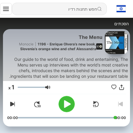
הסכתים
The Menu
Monocle
|
1196 - Enrique Olvera’s new book,
Slovenia’s orange wine and chef Alessandra
Montagne
Our guide to the world of food, drink and entertaining, The
Menu serves up interviews with the world’s most creative
chefs, introduces the makers behind the scenes and the
ingredients that will soon be landing on your restaurant table.
1
x
עוצמת שמע
00:00
00:00