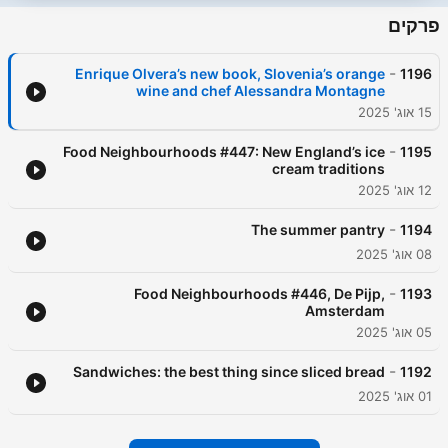
פרקים
-
Enrique Olvera’s new book, Slovenia’s orange
1196
wine and chef Alessandra Montagne
15 אוג' 2025
-
Food Neighbourhoods #447: New England’s ice
1195
cream traditions
12 אוג' 2025
-
The summer pantry
1194
08 אוג' 2025
-
Food Neighbourhoods #446, De Pijp,
1193
Amsterdam
05 אוג' 2025
-
Sandwiches: the best thing since sliced bread
1192
01 אוג' 2025