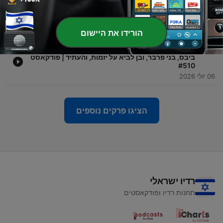
-
514
"השמנה היא לא בסדר!" סמיון גרפמן על כסף,
האילומינטי, זנות, סקס, זוגיות, תואר | פודקאסט #511
06 יולי 2026
הורידו את היישום
-
513
"בינה מלאכותית תהרוג אותנו!?" פגישה נדירה עם עדן
ביבס, בני פרבר, ובן לביא על יזמות, והעתיד | פודקאסט
#510
06 יולי 2026
הציגו פרקים נוספים
רדיו ישראלי
תחנות רדיו ופודקאסטים