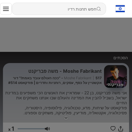
הסכתים
Moshe Fabrikant - משה פבריקנט
|
Moshe Fabrikant
517 - "ככה העולם עובד באמת!" דור
אקשטיין על כסף, עסקים, רוחניות ותדרים | פודקאסט #514
אני משה פבריקנט, בן 22 - שמראיין את האנשים הכי משפיעים במדינת
ישראל, בשביל להבין את המדינה והעולם שבו אנחנו משחקים את
החיים
פודקאסט על שיחות, מדע, טכנולוגיה, פילוסופיה, היסטוריה,
פסיכולוגיה, אקטואליה, מודיעין, פוליטיקה, משחקים וספורט.
אני אדם סקרן שמחפש את האמת בשיח פתוחה.
1
האם תצטרפו אלי?
x
עוצמת שמע