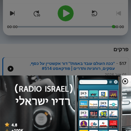
00:00
00:00
פרקים
-
517
"ככה העולם עובד באמת!" דור אקשטיין על כסף,
עסקים, רוחניות ותדרים | פודקאסט #514
01 אוג' 2026
-
516
"זאת האמת על קומוניזם!" ח"כ עופר כסיף עם הדרך
הקלה על יהדות, סוציאליזם (דורן שפריר) | פודקאסט
#513
19 יולי 2026
-
515
"הפסדתי את הבית מהימורים!" הרב רונן שאולוב על
כסף, אמונה, יהדות, התורה, חברות | פודקאסט #512
12 יולי 2026