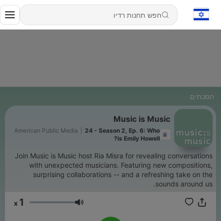
הסכתים
Music is Music
American Public Media
|
24 - Season 2, Ep. 6: Who
is Emily Howell?
Join Music is Music host Ria Misra for revealing conversations
with unexpected musicians. Featuring new compositions,
surprising collaborations -- and a refreshing take on the
sounds around us.
1
x
עוצמת שמע