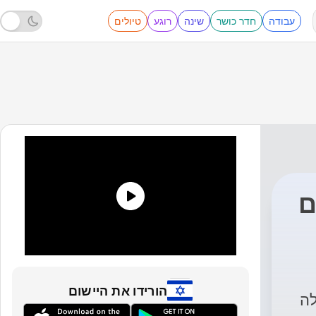
עבודה
חדר כושר
שינה
רוגע
טיולים
ם
הורידו את היישום
לה