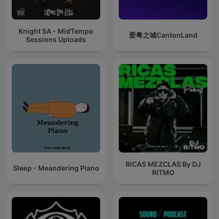
Knight SA - MidTempo
爱粤之城CantonLand
Sessions Uploads
RICAS MEZCLAS By DJ
Sleep - Meandering Piano
RITMO