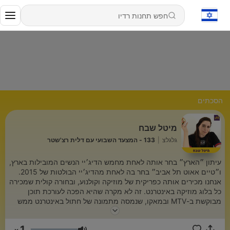
הסכתים
מיטל שבח
גלגלצ
|
133 - המצעד השבועי עם דלית רצ'שטר
עיתון ״הארץ״ בחר אותה לאחת מחמש הדיג׳יי הנשים המובילות בארץ,
ו״טיים אאוט תל אביב״ בחר בה לאחת מהדיג׳יי הבולטות של 2015.
אנחנו מכירים אותה כפריקית של מוזיקה וקולנוע, ובחורה קולית שמכירה
כל בלוג מוזיקה באינטרנט. זה לא מקרה שהיא הפכה לעורכת תוכן
מבוקשת ב-MTV ובמאקו, שנמסה מתמונה של חתול באינטרנט ממש
כפי שהיא מתרגשת משיר חדש של דרייק.
1