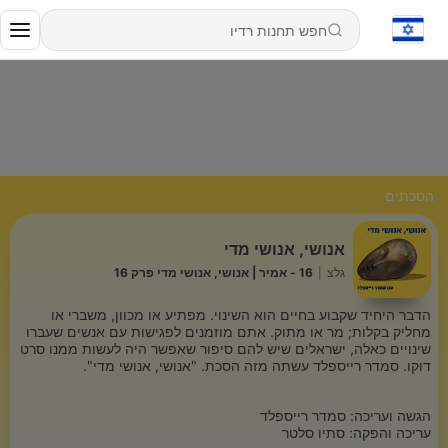
הסכתים
אנושי, אנושי מדי
גלצ
|
16 - אמיר | אנושי, אנושי מדי פרק 16
הדבר היחיד שקבוע בחיים הוא השינוי. מפתיע או מכוון, משברי או
מחליק בקלות; מר או מתוק. אתם מוזמנים לפגישות עם אנשים שעברו
שינויים כאלה, ישראלים שיש להם סיפור שאפשר היה לעשות ממנו סרט
דוקו. סמדר רייספלד עשתה מזה הסכת. "אנושי, אנושי מדי".
הגשה ועריכה: סמדר רייספלד
עריכה והפקה: סתיו סלטר