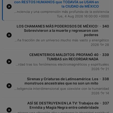
con RESTOS HUMANOS que TODAVÍA se USAN en
la CIUDAD de MÉXICO
En este episodio, Tata Enganga profundiza en las bases y la cosmovisión de la religión Palo Monte, explorando su enfoque animista y el respeto a las fuerzas de la naturaleza. A través de relatos personales, se detallan procesos iniciáticos como el 'rayamiento', la comunicación con los muertos mediante el uso del chamalongo y la complejidad de gestionar energías espirituales y rituales de inmolación. La conversación también aborda temas de transformación personal, desde la superación de adicciones hasta la transición de la medicina tradicional hacia la práctica espiritual. El invitado reflexiona sobre la ética en el trabajo con entidades, los peligros del uso del poder para fines oscuros y cómo la conexión con las raíces familiares permite un despertar de la conciencia y una comprensión más profunda de la existencia.
Tue, 4 Aug 2026 16:00:00 +0000
-
LOS CHAMANES MÁS PODEROSOS DE MÉXICO:
340
Sobrevivieron a la muerte y regresaron con
poderes
Este episodio explora las profundas y misteriosas tradiciones del chamanismo mexicano, recorriendo historias de figuras como Don Lucio, quien tras un coma experimentó una formación en la 'universidad del tiempo', y el chamán maya Don Antonio. A través de relatos sobre la manipulación de la realidad, el uso de elementos sagrados como el Sastún y las investigaciones de Jacobo Grinberg, se analiza la capacidad de estos maestros para interactuar con reinos invisibles y fenómenos naturales. La narrativa también profundiza en la figura de Don Juan Matus y su legado sobre la transformación de la conciencia, así como en los dones de chamanes wixárikas y urbanos. El episodio reflexiona sobre cómo el miedo y las estructuras sociales han limitado nuestra percepción, invitándonos a considerar que la realidad física es solo una pequeña fracción de un universo mucho más vasto y energético.
28 יולי 2026
-
CEMENTERIOS MALDITOS: PROFANÓ 40
339
TUMBAS sin RECORDAR NADA
Este episodio explora una serie de relatos paranormales y encuentros con lo desconocido, comenzando con las consecuencias de una invocación en un cementerio de Veracruz. A través de diversas historias, se analizan manifestaciones de entidades, apariciones de seres fallecidos en celebraciones y el impacto de rituales de brujería y venganza. El recorrido también aborda la relación entre materia y energía, el uso de tecnología antigua para la investigación sobrenatural y casos perturbadores de profanación de tumbas. El episodio concluye con reflexiones sobre la importancia de la investigación seria en el género y la búsqueda de la verdad tras los fenómenos electromagnéticos y espirituales.
21 יולי 2026
-
Sirenas y Criaturas de Latinoamérica: Los
338
monstruos ancestrales que no son un mito
Un recorrido profundo por mitos, leyendas y encuentros con lo desconocido. Desde la aterradora leyenda de 'la Matki' en Chiapas y los pactos con hombres anfibios en la Sierra de Perijá, hasta relatos históricos de ataques de Tlahuelpuchi en Tlaxcala y criaturas marinas en las costas de España. La conversación explora dimensiones paralelas, la existencia de especies no humanas como sirenas en el Lago Titicaca y teorías sobre el 'hombre gris' y los 'cosmonavegantes'. El episodio analiza cómo la historia, la arqueología y la mitología mexica se entrelazan con la posibilidad de una inteligencia interdimensional que coexiste con la humanidad.
14 יולי 2026
-
ASÍ SE DESTRUYEN EN LA TV: Trabajos de
337
Envidia y Magia Negra entre celebridade
En este episodio, el presentador Fefo conversa con la especialista Jen Akasha sobre los misterios de la brujería, los pactos espirituales y las manifestaciones energéticas. A través de análisis de videos y relatos personales, exploran cómo las energías de baja vibración, como la envidia y los 'egregores', pueden afectar tanto a personas comunes como a celebridades en la industria del espectáculo. La charla profundiza en las consecuencias de los pactos generacionales, el uso de rituales para la protección y teorías sobre el control energético en medios de comunicación. El episodio concluye con relatos sobrenaturales de encuentros con presencias inexplicables y consejos prácticos para mantener una vibración alta y proteger la identidad espiritual.