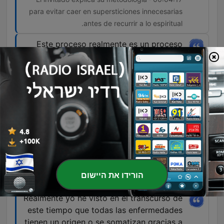
para evitar caer en supersticiones innecesarias
antes de recurrir a lo espiritual.
Este proceso realmente es un proceso
iniciático de una muerte figurativa que tú
tienes para poder llegar a alcanzar esa
plenitud o ese despertar espiritual.
00:17:03 · El orador explica el significado
simbólico y espiritual detrás del ritual del
rayamiento.
Todo lo endoki en Palomonte es maldad.
01:09:28 · El orador clasifica las prácticas de la
rama 'endoki' como aquellas dedicadas a hacer
הורידו את היישום
daño.
Realmente yo he visto en el transcurso de
este tiempo que todas las enfermedades
tienen un origen o se somatizan gracias a