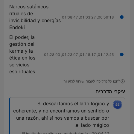
Narcos satánicos,
rituales de
00:59:18, 01:03:27, 01:08:47
invisibilidad y energías
Endoki
El poder, la
gestión del
karma y la
01:12:45, 01:15:17, 01:23:07, 01:28:03
ética en los
servicios
espirituales
לחצו על פרק כדי לעבור ישירות לרגע זה
עיקרי הדברים
Si descartamos el lado lógico y
coherente, y no encontramos un sentido o
una razón, ahí sí nos vamos a buscar por
el lado mágico.
00:04:17 · El invitado explica su metodología