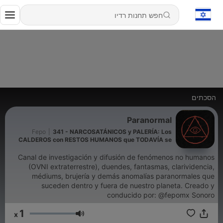
הסכתים
Paranormal
Fepo
|
341 - NARCOSATÁNICOS y PALERÍA: Los
CALDEROS con RESTOS HUMANOS que TODAVÍA se
USAN en la CIUDAD de MÉXICO
Canal de investigación y difusión de fenómenos no humanos
(OVNI extraterrestre), duendes, fantasmas, clarividencia,
médiums, brujería y demás anomalías paranormales que
suceden dentro y fuera de nuestro planeta. Creado y
conducido por: @fepomx Sonoro
1
x
עוצמת שמע