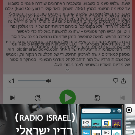
שעה, שלוש פעמים בשבוע, ובשלביה האחרונים שודרה פעמיים בשבוע
עד לסיומה הרשמי במרץ 1951. השחקן באד קולייר (Bud Collyer) גילם
את דמותם של סופרמן וקלארק קנט, והתפרסם בזכות השינוי הטונאלי
לחלק זה של מיתולוגיית סופרמן הייתה השפעה מכרעת על התפתחות
בקולו במעבר בין שתי הזהויות. לצדו השתתפו שחקנים בולטים כמו
הדמות. אלמנטים מרכזיים המזוהים כיום עם סופרמן הופיעו לראשונה
ג'ואן אלכסנדר בתפקיד לויס ליין.
בתסכיתי הרדיו ולא בקומיקס, ביניהם דמויותיהם של ג'ימי אולסן ופרי
וייט, וכן גביש הקריפטונייט – שהוצג לראשונה בעלילה כדי לאפשר
למדבב הראשי לצאת לחופשה בזמן שדמותו נמצאת במצב של חוסר
הכרה. משפטי הפתיחה האייקוניים של התוכנית, המתארים את כוחותיו
כיום, הפודקאסט מופץ על ידי Radio Memories Network LLC וזמין
של הגיבור, הפכו לחלק בלתי נפרד מהתרבות הפופולרית.
דרך הפלטפורמות הדיגיטליות של האתר oldtimeradiodvd.com. הוא
מספק למאזינים גישה לארכיון ההיסטורי של הקלטות המקוריות, ומנגיש
את אמנות הרדיו של תור הזהב לקהל מודרני המעוניין במחקר היסטורי
של מדיום האודיו ובשורשי ז'אנר גיבורי העל.
1
x
עוצמת שמע
00:00
00:00
פרקים