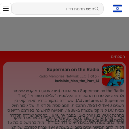
הסכתים
Superman on the Radio
Radio Memories Network LLC
|
615 -
Invisible_Man_the_Part_14
Superman on the Radio הוא הסכת (פודקאסט) המוקדש לשימור
ולהפצה של סדרת התסכיתים הקלאסית "עלילות סופרמן" (The
Adventures of Superman), ששודרה במקור ברדיו האמריקאי בין
השנים 1940 ל-1951. התוכנית, המבוססת על דמותו של גיבור העל
מבית DC קומיקס שנוצרה ב-1938, הופיעה לראשונה בפורמט רדיופוני
בתחנת WOR בניו יורק ב-12 בפברואר 1940. בהמשך שודרה הסדרה
לאורך שנות שידורה, עברה הסדרה שינויים מבניים בפורמט ההפקה
ברשת Mutual ובשנותיה האחרונות ברשת ABC.
שלה. ברוב שנות הארבעים היא שודרה כסדרה יומית בהמשכים בת 15
דקות, לרוב חמישה ימים בשבוע. בשנת 1949 עברה לפורמט של חצי