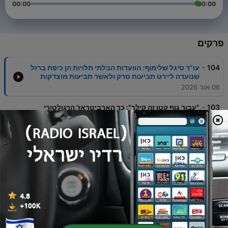
00:00
00:00
פרקים
-
104
עו"ד סיגל שלימוף: הוועדות הבלתי תלויות הן כיפת ברזל
שנועדה ליירט תביעות סרק ולאשר תביעות מוצדקות
06 אוג' 2026
-
103
"עבור גוף קטן זה קילר": כך הארביטראז' הרגולטורי
המתרחב מעמיס על הענף הפיננסי
02 אוג' 2026
-
102
גם אם יש ספק בכיסוי, המבטחים בלונדון לא דוחים את
התביעה - עם עו"ד רינה אגולסקי
26 יולי 2026
-
101
האם הרגולציה הפיננסית נותנת מענה לסיכונים
האמיתיים של שוק ההון הישראלי? עם עו"ד טל הפלינג
19 יולי 2026
-
100
נחמה גולדוסר, יו"ר וועדת הבריאות בלשכת סוכני