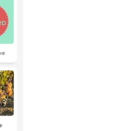
urd
p