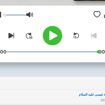
د. على بشير أحمد القرآن الكري
بصوت الشيخ أنس العمادي (يمك
1
البحث بالإسم للوصول للمصحف
עוצמת שמע
كامل)
:00
00
عيسى عليه السلام