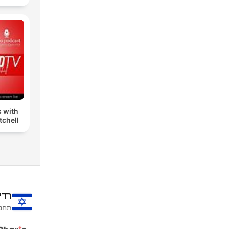
s with
tchell
רדי
תחנו