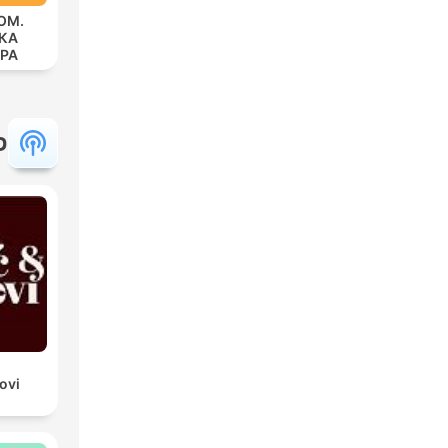
ОМ.
КА
РА
ЕВА
פ
ovi