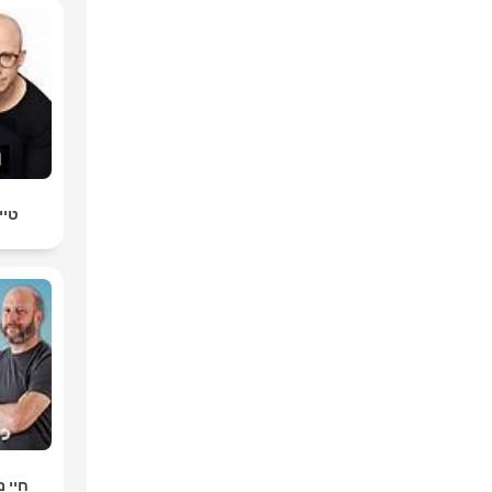
טיי
חיי מדף fe