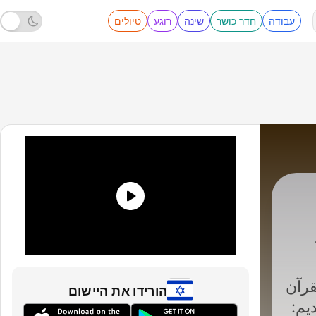
עבודה
חדר כושר
שינה
רוגע
טיולים
قرآن
הורידו את היישום
يم: