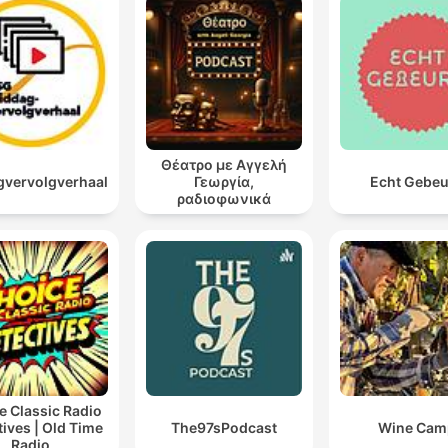
Θέατρο με Αγγελή
vervolgverhaal
Γεωργία,
Echt Gebe
ραδιοφωνικά
θεατρικά έργα
e Classic Radio
ives | Old Time
The97sPodcast
Wine Cam
Radio