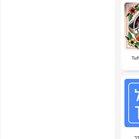
Tuf
ך