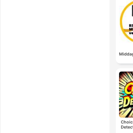
Middag
Choic
Detect