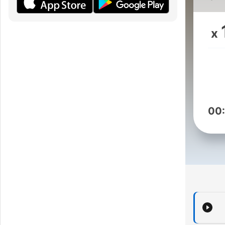
م
نك
x
00