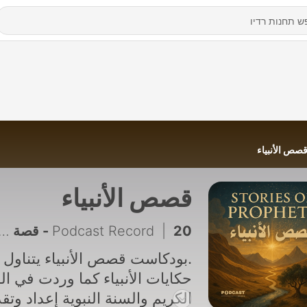
صص الأنبياء
قصص الأنبياء
20 - قصة عيسى عليه السلام
|
Podcast Record
.بودكاست قصص الأنبياء يتناول
حكايات الأنبياء كما وردت في ال
الكريم والسنة النبوية إعداد وتقد