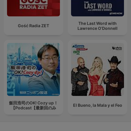
The Last Word with
Gość Radia ZET
Lawrence O’Donnell
飯田浩司のOK! Cozy up！
El Bueno, la Mala y el Feo
Podcast【最新回のみ】