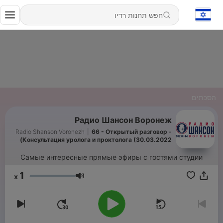
הסכתים
Радио Шансон Воронеж
Radio Shanson Voronezh
|
66 - Открытый разговор -
Консультация уролога и проктолога (30.03.2022)
Самые интересные прямые эфиры с гостями студии
1
x
עוצמת שמע