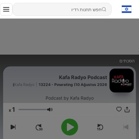
הסכתים
Kafa Radyo Podcast
Kafa Radyo
|
13224 - Pınarating (10 Ağustos 2026)
Podcast by Kafa Radyo
1
x
עוצמת שמע