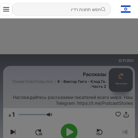
הסכתים
Рассказы
Closed Club Production
|
9 - Виктор Гюго - Клод Ге.
Часть 2.
Наслаждайтесь рассказами писателей всего мира. Наш
Telegram: https://t.me/PodcastStories
1
x
עוצמת שמע