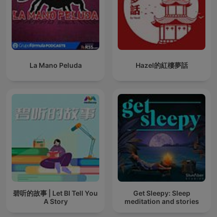
La Mano Peluda
Hazel的紅樓夢話
碧听的故事 | Let BI Tell You
Get Sleepy: Sleep
A Story
meditation and stories