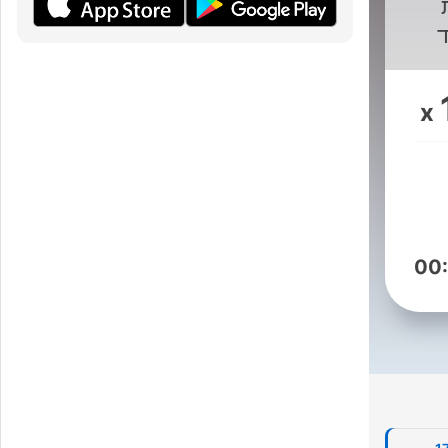
1940 ועד
x
שרת
ן
00
ת: