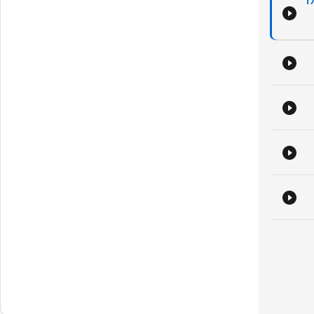
עלה המוכחשת, הגאונית והמושחתת של העיתון של המדינה | פרק 17