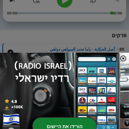
00:00
00:00
פרקים
-
86
أصل الحكاية - ياما تحت السواهي دواهي
22 דצמ' 2025
-
85
أصل الحكاية - وعد الحر دين
08 דצמ' 2025
-
84
أصل الحكاية - من خرج من داره اتقل مقداره
27 נוב' 2025
-
83
أصل الحكاية - دق الحديد وهو حامي
17 נוב' 2025
-
82
اصل الحكاية - لو الجمل شاف حردبته لَوقع و انكسرت رقبته
הורידו את היישום