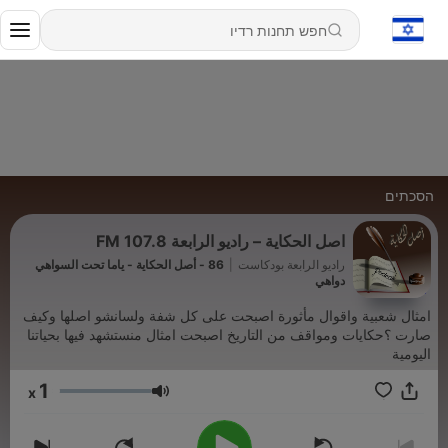
הסכתים
اصل الحكاية – راديو الرابعة 107.8 FM
راديو الرابعة بودكاست
|
86 - أصل الحكاية - ياما تحت السواهي
دواهي
امثال شعبية واقوال مأثورة اصبحت على كل شفة ولسانشو اصلها وكيف
صارت ؟حكايات ومواقف من التاريخ اصبحت امثال منستشهد فيها بحياتنا
اليومية
1
x
עוצמת שמע