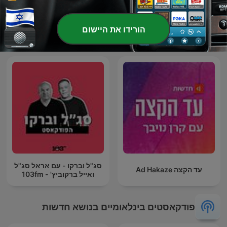
הורידו את היישום
חוץ לארץ
השבוע - פודקאסט הארץ
סג"ל וברקו - עם אראל סג"ל
עד הקצה Ad Hakaze
ואייל ברקוביץ' - 103fm
פודקאסטים בינלאומיים בנושא חדשות