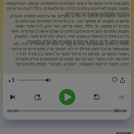
הקבוצות ודיוני עומק על ביצועי הנבחרות הלאומיות. בנוסף, הפודקאסט
מקצה מקום לאירועים בולטים בזירה הבינלאומית, כולל ליגות אירופיות
בכירות ומפעלים קבוצתיים יוקרתיים.
הפאנל המשתתף בתוכנית מורכב משילוב של עיתונאי ספורט מנוסים,
פרשנים מקצועיים ושחקני עבר. בין הדמויות המזוהות עם התכנים
נמנים רון קופמן, יוני הללי, משה פרימו, אורי אוזן, לירן שכנר ואנשי
מקצוע נוספים המביאים עימם ניסיון רב-שנים וגישה ביקורתית. אופי
הדיון בתוכנית מתאפיין בסגנון ישיר, דעתני ולעיתים סוער, המעניק
מקום נרחב לדיוני רוחב וניתוחים טקטיים של עולם הספורט.
מבנה ההסכת מבוסס על קטעים קצרים הנגזרים מהשידור החי, מה
שמאפשר צריכת תוכן מודולרית לפי תחומי עניין ספציפיים או אירועי
השעה הבוערים. פורמט זה מיועד לגשר על הפער בין שידור הרדיו
הליניארי לבין הרגלי הצריכה של מאזינים המחפשים מידע תמציתי
וזמין. מעבר לניתוח המקצועי, "ספורט, בקיצור" מספק פלטפורמה
לראיונות עם דמויות מפתח בענף, החל מבעלי קבוצות ומאמנים ועד
לספורטאים פעילים, ובכך הוא מהווה מקור מידע שוטף על הדינמיקה
1
המשתנה של הספורט בישראל ובעולם.
x
עוצמת שמע
00:00
00:00
פרקים