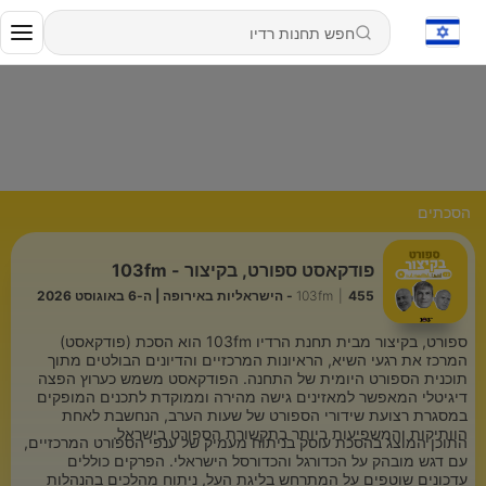
הסכתים
פודקאסט ספורט, בקיצור - 103fm
455 - הישראליות באירופה | ה-6 באוגוסט 2026
|
103fm
ספורט, בקיצור מבית תחנת הרדיו 103fm הוא הסכת (פודקאסט)
המרכז את רגעי השיא, הראיונות המרכזיים והדיונים הבולטים מתוך
תוכנית הספורט היומית של התחנה. הפודקאסט משמש כערוץ הפצה
דיגיטלי המאפשר למאזינים גישה מהירה וממוקדת לתכנים המופקים
במסגרת רצועת שידורי הספורט של שעות הערב, הנחשבת לאחת
הוותיקות והמשפיעות ביותר בתקשורת הספורט בישראל.
התוכן המוצג בהסכת עוסק בניתוח מעמיק של ענפי הספורט המרכזיים,
עם דגש מובהק על הכדורגל והכדורסל הישראלי. הפרקים כוללים
עדכונים שוטפים על המתרחש בליגת העל, ניתוח מהלכים בהנהלות