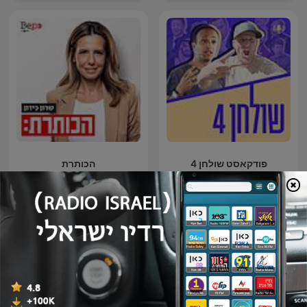
פודקאסט שולחן 4
הכותרת