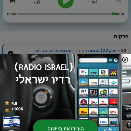
00:00
00:00
פרקים
-
32
פרק 32 | אמנות החינוך - עם מיכאל בן שטרית
22 יולי 2024
-
31
פרק 31 | אמונה בקונספירציות - עם ד"ר אדם קלין אורון
28 מרץ 2024
-
30
פרק 30 | פסיכולוגיה של הרוע - עם ד"ר עמית ורשיצקי
30 נוב' 2023
-
29
פרק 29 | חוסן נפשי אישי ולאומי - עם ד"ר אמיר מנדל
18 אוק' 2023
-
28
פרק 28 | פסיכולוגיה פוליטית - עם ד"ר ברוך כהנא
הורידו את היישום