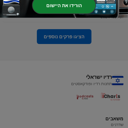
הורידו את היישום
-
61
החתול עם הזנב המוזהב / סיפורים לילדים בעברית
31 דצמ' 2024
הציגו פרקים נוספים
רדיו ישראלי
תחנות רדיו ופודקאסטים
משאבים
שדרנים