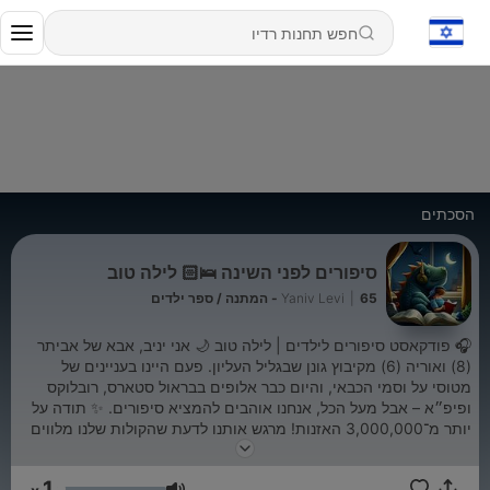
הסכתים
סיפורים לפני השינה 🛌🏻 לילה טוב
65 - המתנה / ספר ילדים
|
Yaniv Levi
🎧 פודקאסט סיפורים לילדים | לילה טוב 🌙 אני יניב, אבא של אביתר
(8) ואוריה (6) מקיבוץ גונן שבגליל העליון. פעם היינו בעניינים של
מטוסי על וסמי הכבאי, והיום כבר אלופים בבראול סטארס, רובלוקס
ופיפ״א – אבל מעל הכל, אנחנו אוהבים להמציא סיפורים. ✨ תודה על
יותר מ־3,000,000 האזנות! מרגש אותנו לדעת שהקולות שלנו מלווים
כל כך הרבה ילדים רגע לפני השינה. בכל פרק נצא יחד למסע חדש –
עולם של קסם, דמיון והרפתקאות, שמסתיים תמיד בנחיתה רכה אל
1