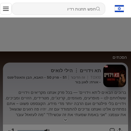
הסכתים
תא וידויים ⋮ הילי לואיס
TOX10 ⋮ זה הדיבור
|
51 - פרק 50 - האבא, הבן והאונליפנס
- אורח: לאון בור
ברוכים הבאים ל'תא וידויים' — בכל פרק אנחנו מקריאים וידויים
ששלחתם לנו – מופרעים, מוגזמים, קרינג'ים, מטרידים, הזויים ומביכים.
וידויים בלי פילטרים ועם הרבה יותר מדי מידע. הקונספט פשוט – אתם
נפתחים אלינו ואנחנו צריכים להתמודד עם זה. יהיו פה רגעים שנשאל
את עצמנו: "אני באמת שמעתי את זה עכשיו?!" "מה לעזאזל עובר
לאנשים בראש?!" ו.."איך אני אירדם בלילה אחרי זה?!"
1