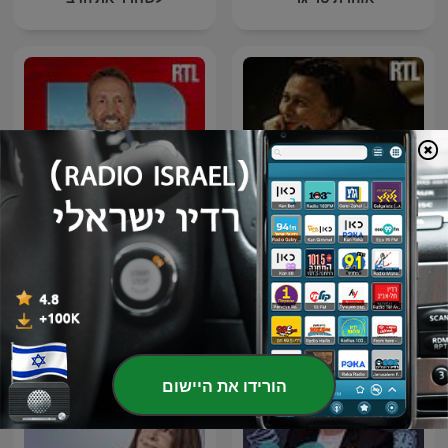
Les Grosses Têtes - Les
L'œil de Philippe
archives de Philippe
Caverivière
Bouvard
הורידו את היישום