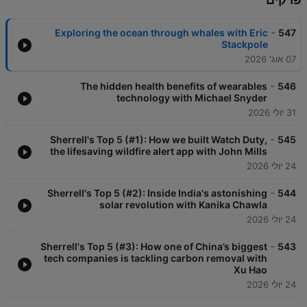
-
Exploring the ocean through whales with Eric
547
Stackpole
07 אוג' 2026
-
The hidden health benefits of wearables
546
technology with Michael Snyder
31 יולי 2026
-
Sherrell's Top 5 (#1): How we built Watch Duty,
545
the lifesaving wildfire alert app with John Mills
24 יולי 2026
-
Sherrell's Top 5 (#2): Inside India's astonishing
544
solar revolution with Kanika Chawla
24 יולי 2026
-
Sherrell's Top 5 (#3): How one of China’s biggest
543
tech companies is tackling carbon removal with
Xu Hao
24 יולי 2026