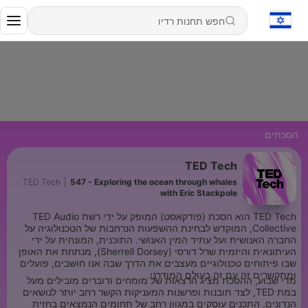
הסכתים
TED Tech
TED Tech
|
547 - Exploring the ocean through whales
with Eric Stackpole
TED Tech הוא הסכת (פודקאסט) המופק על ידי רשת TED Audio
Collective, המוקדש לבחינת ההשפעות הנרחבות של הטכנולוגיה על
החברה האנושית ועל עתיד המין האנושי. התוכנית, המונחית על ידי
העיתונאית והיזמית שרל דורסי (Sherrell Dorsey), מנתחת את האופן
שבו פיתוחים טכנולוגיים מעצבים את הדרך שבה אנו חושבים, פועלים
ומתקשרים זה עם זה בעולם המודרני.
מדי שבוע, ההסכת מציג הרצאות של מומחים ודוברים מובילים מעל
במת TED, לצד תובנות ופרשנות המעניקות הקשר רחב יותר לנושאים
הנדונים. התכנים עוסקים במגוון רחב של תחומים הנמצאים בחזית