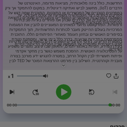
החדשנות, כולל בינה מלאכותית, מציאות מדומה, האינטרנט של
הדברים (IoT), מחשוב לביש ואתיקה דיגיטלית. במקום להתמקד אך ורק
במפרטים הטכניים של המכשירים או התוכנות, התוכנית שמה דגש על
הפרקים בוחנים כיצד הטכנולוגיה משפיעה על עולם העבודה, על
השאלות המורכבות והאתגרים המוסריים והחברתיים שעולים כתוצאה
הכלכלה הגלובלית ועל הדרכים שבהן אנו פותרים בעיות סביבתיות
מהתקדמות טכנולוגית מואצת.
ורפואיות. הפודקאסט מיועד למאזינים המעוניינים להבין את המגמות
המרכזיות בעולם ההייטק מעבר לכותרות החדשותיות, תוך התמקדות
בסיפורים האנושיים ובחזון העומד מאחורי הפיתוחים הללו. התוכנית
מתפרסמת בתדירות שבועית, בדרך כלל בימי שישי, ומספקת נקודת
במסגרת הדיונים, דורסי והדוברים השונים דנים בנושאים כמו פרטיות
מבט ביקורתית ומלמדת על הממשק שבין המרחב הדיגיטלי לחיים
בעידן המידע, הטיות באלגוריתמים, והאופן שבו עיצוב מוצרים משפיע
הפיזיים.
על הפסיכולוגיה האנושית. ההסכת משמש כגשר בין מחקר אקדמי
ופיתוח תעשייתי לבין הקהל הרחב, במטרה להנגיש ידע מורכב בצורה
מובנית וקוהרנטית. השילוב בין פורמט ההרצאות המוכר של TED לבין
עריכה עיתונאית מאפשר צלילה לעומקם של נושאים המעסיקים מקבלי
החלטות, חוקרים ואנשי מקצוע בתחומי המדע והטכנולוגיה כאחד.
1
x
עוצמת שמע
00:00
00:00
פרקים