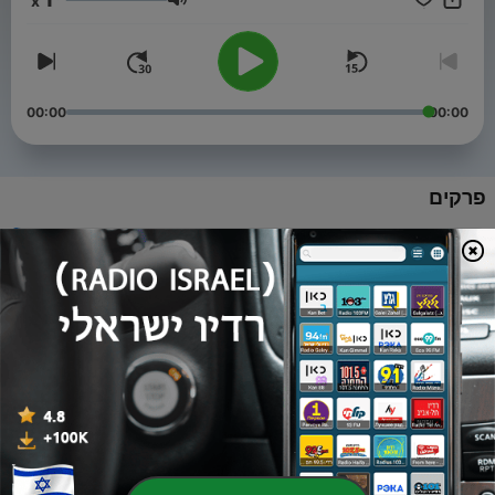
x
объединившим весь мир. Авторы Данила Трофимов и
עוצמת שמע
Григорий Колганов
00:00
00:00
פרקים
-
West Coast Get Down - самая значимая джазовая
5
группировка западного побережья
07 יולי 2022
-
Джаз Дайджест №2 : Роберт Гласпер, Эммануэль
4
Уилкинс, Cortex - концерт которого не было.
13 מרץ 2022
-
Джаз Дайджест №1 : Леди Гага и Тони Беннетт,
3
Грегори Портер, Макайя Макрейвен
28 ינו' 2022