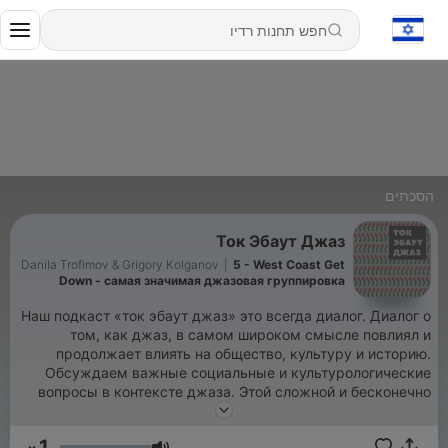
הסכתים
Ток Эбаут Джаз
Danila Trofimov & Grigory Kolganov
|
5 - West Coast Get
Down - самая значимая джазовая группировка
западного побережья
Наш подкаст «ток эбаут джаз» это всегда диалог. Диалог о
том, как джаз, в самом широком смысле повлиял и
продолжает влиять на общество, культуру и историю.
Обсуждаем важные социальные и культурологические
вопросы в контексте джаза. Этой сложной и бесконечно
интересной музыки - на стыке идей запада и востока,
ритма и гармонии, своим универсальным языком
1