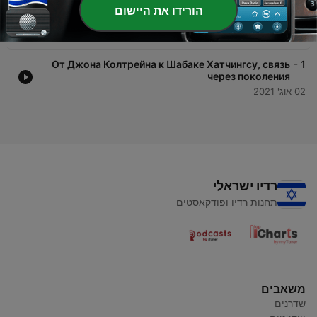
-
Камаси Вашингтон. Новый американский джаз
2
הורידו את היישום
западного побережья
20 אוק' 2021
-
От Джона Колтрейна к Шабаке Хатчингсу, связь
1
через поколения
02 אוג' 2021
רדיו ישראלי
תחנות רדיו ופודקאסטים
משאבים
שדרנים