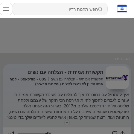
הסכתים
תקשורת אמיתית - הצלחה עם נשים
תקשורת אמיתית - הצלחה עם נשים
|
635 - פודקאסט - למה
אתה עדיין לא ניגש לנשים (והאמת תכאיב)
איך להתחיל עם בחורות? איך להצליח עם נשים? תקשורת אמיתית
עוזרים לגברים להפוך להיות הגירסה הכי חזקה של עצמם ולקחת
שליטה על חיי הדייטינג שלהם מ2017. בערוץ הזה אנחנו נעלה
פודקאסטים שבועיים שידברו על התפתחות אישית, הצלחה עם נשים,
רוחניות ועוד. רוצה שנעזור לך באופן אישי להגיע ליעדים שלך בדייטינג?
לשיריון שיחת ייעוץ והתאמה לעבודה איתנו בחינם:
https://lp.rcommunication.co.il/freecalln/?
1