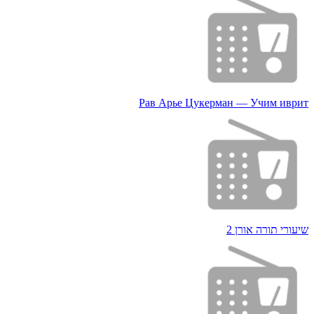
Рав Арье Цукерман — Учим иврит
שיעורי תורה אורן 2