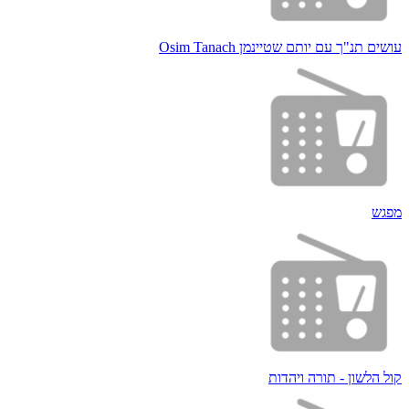
עושים תנ"ך עם יותם שטיינמן Osim Tanach
מפגש
קול הלשון - תורה ויהדות