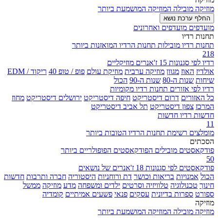
מוזיקה מובילה
המוזיקה המושמעת ביותר
החלף ערכת נושא
מועדפים
מועדפים ואחרונים
תחנות רדיו
תחנות רדיו מובילות
תחנות הרדיו המואזנות ביותר
218
רדיו לפי סגנונות
15 ז'אנרים מוזיקליים
אולדיז
האוז
מגוון
מוזיקה ערבית
מוזיקת עולם
פופ / טופ 40
ריקוד / EDM
שיחות
שנות ה-80
שנות ה-90
הכול
רדיו לפי אזורים
תחנות רדיו מקומיות
כל האזורים
דרום דיסטריקט
חיפה דיסטריקט
ירושלים דיסטריקט
מחוז
המרכז
צפון דיסטריקט
תל אביב דיסטריקט
חדשות
רדיו חדשות
11
מומלצים
רשימת תחנות הרדיו הטובות ביותר
הסכתים
פודקאסטים מובילים
הפודקאסטים הפופולריים ביותר
50
פודקאסטים לפי סגנונות
18 ז'אנרים של נושאים
הכול
אמנויות
בריאות וכושר
דת ורוחניות
היסטוריה
חברה ותרבות
חדשות
חינוך
טכנולוגיה
טלוויזיה וסרטים
ילדים ומשפחה
מדע
מוזיקה
ממשל
ספורט
ספרות בדיונית
עסקים
פנאי
פשעים אמיתיים
קומדיה
מוזיקה
מוזיקה מובילה
המוזיקה המושמעת ביותר