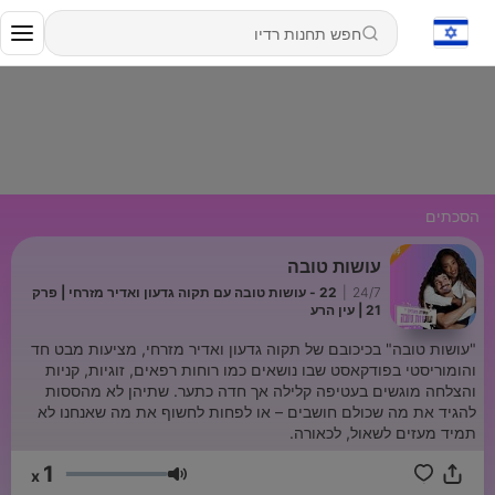
הסכתים
עושות טובה
24/7
|
22 - עושות טובה עם תקוה גדעון ואדיר מזרחי | פרק
21 | עין הרע
"עושות טובה" בכיכובם של תקוה גדעון ואדיר מזרחי, מציעות מבט חד
והומוריסטי בפודקאסט שבו נושאים כמו רוחות רפאים, זוגיות, קניות
והצלחה מוגשים בעטיפה קלילה אך חדה כתער. שתיהן לא מהססות
להגיד את מה שכולם חושבים – או לפחות לחשוף את מה שאנחנו לא
תמיד מעזים לשאול, לכאורה.
1
x
עוצמת שמע