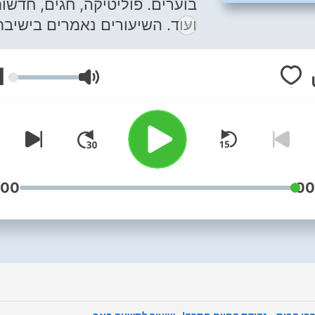
בוערים. פוליטיקה, חגים, חדשו
ועוד. השיעורים נאמרים בישיבת
"אורות נתניה" רח' ש"י עגנון 
נתניה. ניתן לצפות בשיעורים אל
1
עוצמת שמע
גם בערוץ היוטיוב שלנו. האזנה
עריבה!
channel/UCGyVYanqjV7oIX-
j4NPnUzg
https://www.yorotn.com/
:00
00