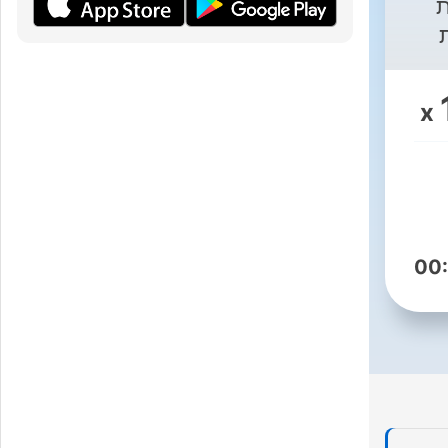
ת
10
ו
x
https://www.youtube.com/
00