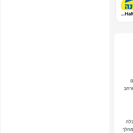
Radio Lev HaMedina 91 FM (לב המדינה)
Ta
ם
מרחב
כלה
מהלך