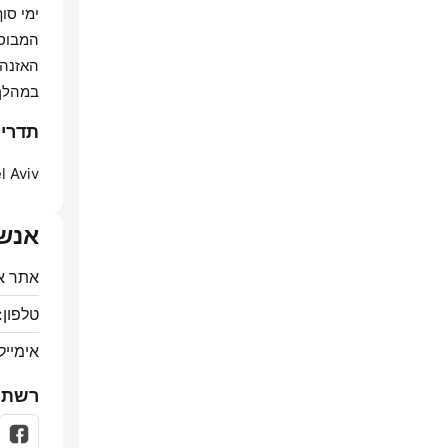
ימי סו
המבוסס
האזנה 
במהלך 
תדרים o 103FM
l Aviv:
אנש
אתר א
טלפון:
אימייל
רשתו