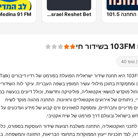
התחנה 101.5
Kol Israel Reshet Bet
 חי
 טופ 40
רדיו 103FM היא תחנת שידור ישראלית הפועלת בפורמט של רדיו דיבורים (lk
Radio) ומתמקדת בתוכן מילולי עשיר המופץ בשפה העברית. עיקר לוח השידורי
חול מוקדש לנושאי אקטואליה, פוליטיקה וחדשות, וכולל דיונים בנעשה ב
י, ניתוחים של אירועים אקטואליים וראיונות. התחנה מהווה מוקד לשיח
ם מדיניים וחברתיים, ומספקת למאזינים זרם קבוע של מידע ועדכונים על
 בישראל ובעולם דרך פורמט של שיח אקטיבי.
לתכני האקטואליה, התחנה משלבת רצועות שידור העוסקות בספורט, כל
ה, לצד תוכניות ייעוץ הממוקדות בתחומי הבריאות, התזונה והמשפחה. ב