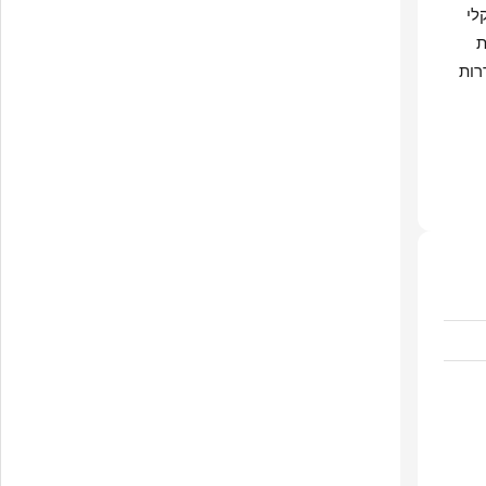
לי
ת
רות