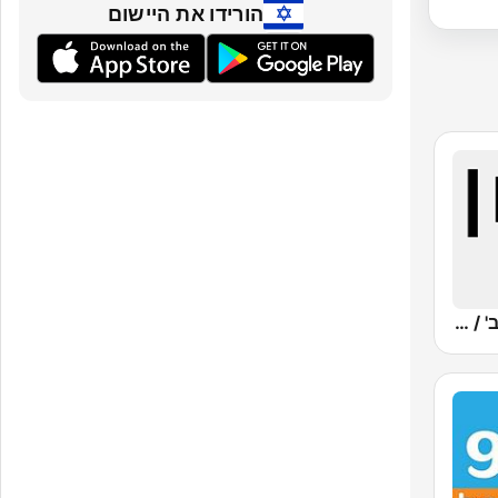
הורידו את היישום
Kan Bet (כאן ב' / רשת ב')