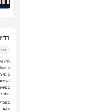
רדיו 103FM בשידור
פופ /
בימי ה
הציבור
בנושאי
המתרחש
בנוסף 
וסאטיר