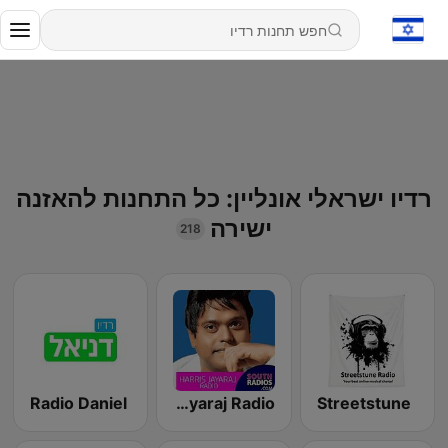
רדיו ישראלי אונליין: כל התחנות להאזנה
ישירה
218
Radio Daniel
Harris Jayaraj Radio
Streetstune