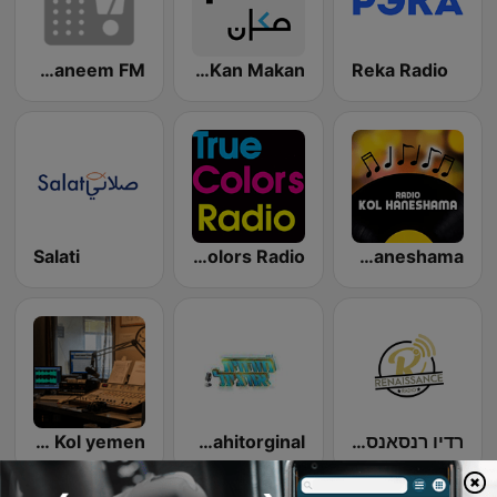
Reka Radio
Kan Makan (مكان)
Taraneem FM
Salati
TrueColors Radio
Radio Kol Haneshama
רדיו רנסאנס - Radio Renaissance
mizrahitorginal
Kol yemen - קול תימן