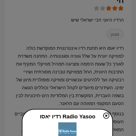
חי
הרדיו היווני הכי ישראלי שיש
מגוון
רדיו יאסו היא תחנת רדיו אינטרנטית המוקדשת כולה
למוזיקה יוונית על שלל גווניה וסגנונותיה. התחנה משדרת
לאורך כל שעות היממה ומציעה תמהיל מוזיקלי המקיף את
התרבות היוונית, החל ממוזיקת טברנה מסורתית ושירי
רבטיקה ועד ללהיטים עכשוויים ומוזיקה פופולרית מיוון של
ימינו. השידורים מיועדים לקהל הישראלי וכוללים הגשה
בשפה העברית, המקשרת בין המלודיות הים-תיכוניות לבין
הטעם המקומי המזוהה עם הז'אנר.
בנוסף למוזיקה, פורמט התחנה כולל תכנים אינפורמטיביים
Radio Yasoo רדיו יאסו
העוסקים בהיבטים שונים של החיים והתרבות ביוון.
המאזינים יכולים למצוא בשידורים מידע על יעדי תיירות,