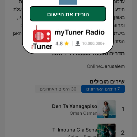
עדכונים על עולם הבידור היווני ותוכן מעשיר המרחיב את
הידע על האמנים והיוצרים הפועלים בתחום. התחנה פועלת
הורידו את היישום
באופן בלעדי דרך רשת האינטרנט, ללא תדר שידור אנלוגי,
ומהווה פלטפורמה מרכזית עבור חובבי התרבות היוונית
בישראל המעוניינים בחשיפה רציפה ועקבית למוזיקה מהאגן
המזרחי של הים התיכון.
תדרים Radio Yasoo רדיו יאסו:
Online
Jerusalem:
שירים מובילים
7 הימים האחרונים
30 הימים האחרונים
Den Ta Xanagapiso
1
Orhan Osman
Ti Imouna Gia Sena
2
Antonis Remos