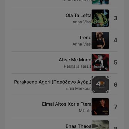
Ola Ta Lefta
3
Anna Vissi
Treno
4
Anna Vissi
Afise Me Mono
5
Pashalis Terzis
Parakseno Agori (Παράξενο Αγόρι)
6
Eirini Merkouri
Eimai Aitos Xoris Ftera
7
Mihalis
Enas Theos