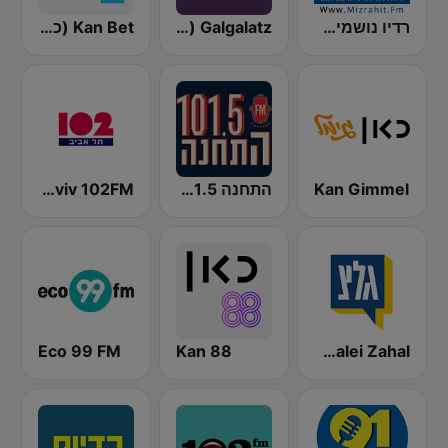
רדיו נושמים מזרחית (Mizrahit Fm)
Galgalatz (גלגלצ רדיו)
Kan Bet (כאן ב' / רשת ב')
Kan Gimmel
התחנה 101.5
Radio Tel Aviv 102FM (רדיו תל אביב)
Galei Zahal (גלי צה"ל)
Kan 88
Eco 99 FM