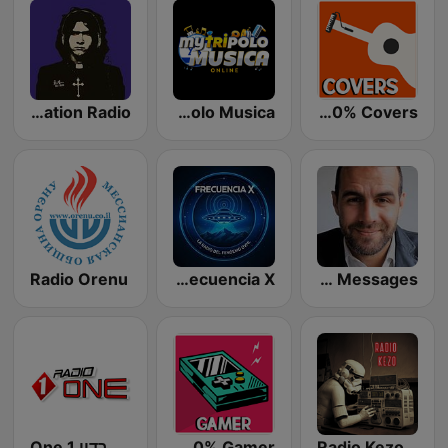
Doomnation Radio
Tripolo Musica
Radio 100% Covers
Radio Orenu
Frecuencia X
YESHUA RADIO | Messianic Messages
Radio Kezo
Radio 100% Gamer
רדיו One 1