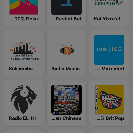
Radio 100% Relax
Kol Israel Reshet Bet
Kol Yizre'el
Kolsimcha
Radio Mania
IBA Reshet Aleph / Reshet Moreshet
Radio EL-HI
Radio Quraan Chinese
Radio 100% Brit Pop