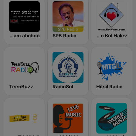
radioleav ayam atichon
SPB Radio
Radio Kol Halev
TeenBuzz
RadioSol
Hitsil Radio