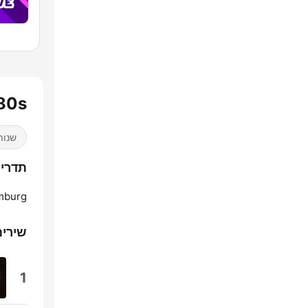
80s
שנות 
תדרים s80s
burg:
שירים
1