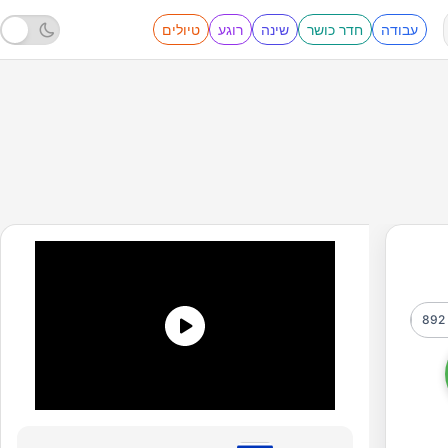
עבודה
חדר כושר
שינה
רוגע
טיולים
892