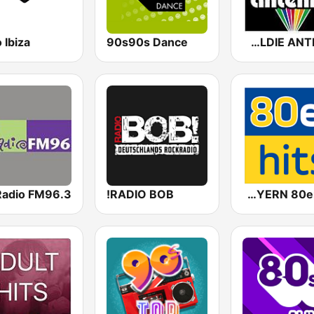
 Ibiza
90s90s Dance
80er 90er OLDIE ANTENNE
RADIO BOB!
ANTENNE BAYERN 80er Hits