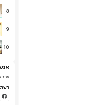
8
9
10
אנש
אתר א
רשתו