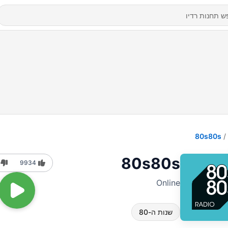
80s80s
80s80s
9934
Online
שנות ה-80