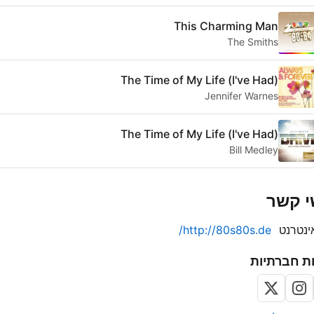
This Charming Man
The Smiths
(I've Had) The Time of My Life
Jennifer Warnes
(I've Had) The Time of My Life
Bill Medley
י קשר
ינטרנט
http://80s80s.de/
ת חברתיות