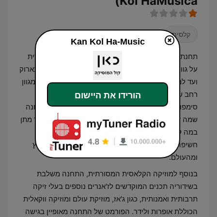
Kol HaMusica)
קלסית
Kan Kol Ha-Music
תחנת כאן קול המוזיקה מתמקדת בשידור מוזיקה קלאסית
על גווניה השונים, החל מיצירות מתקופת הרנסאנס והבארוק
ועד למוזיקה בת זמננו. לוח השידורים של התחנה כולל מגוון
רחב של סגנונות מוזיקליים תזמורתיים וכליים, ביניהם
הורידו את היישום
סימפוניות, קונצ'רטו, מוזיקה קאמרית ויצירות סולו. התחנה
שמה דגש על שימור המורשת המוזיקלית המערבית לצד מתן
במה ליצירות של מלחינים ישראלים, ומספקת למאזינים
חשיפה לביצועים של תזמורות והרכבים מובילים מהארץ
ומהעולם.
בנוסף למוזיקה הקלאסית המסורתית, התחנה משלבת
בשידוריה תכנים המוקדשים לז'אנרים נוספים בעלי זיקה
תרבותית ואמנותית, כגון ג'אז, מוזיקת עולם ומוזיקה ווקאלית
הכוללת אופרות ולידר. הפורמט של התחנה מאופיין בגישה