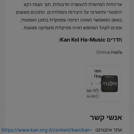
עריכתית המיועדת להעשרה תרבותית, תוך הצגת רקע
היסטורי ותיאורטי על היצירות והמלחינים. התכנים מוגשים
באופן המאפשר האזנה רציפה וממוקדת בתוכן האמנותי,
ופונים לקהל המחפש חוויה מוזיקלית מעמיקה ומגוונת.
תדרים Kan Kol Ha-Music:
Online
Haifa:
המעבדה
The
Lab
כאן | Kan - פרק 1345
5 days ago
45 min
אנשי קשר
אתר אינטרנט
https://www.kan.org.il/content/kan/kan-