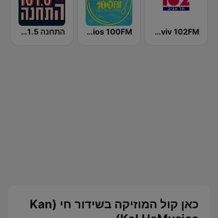
Radio Tel Aviv 102FM (רדיו תל אביב)
Radios 100FM (רדיוס)
התחנה 101.5
כאן קול המוזיקה בשידור חי (Kan