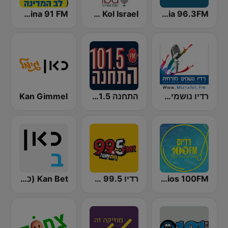
Radios Nostalgia 96.3FM (רדיוס נוסטלגי)
IBA 88FM Kol Israel
Radio Lev HaMedina 91 FM (לב המדינה)
רדיו נושמים מזרחית (Mizrahit Fm)
התחנה 101.5
Kan Gimmel
Radios 100FM (רדיוס)
רדיו 99.5 חם אש
Kan Bet (כאן ב' / רשת ב')