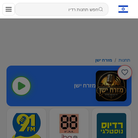
תחנות
מזרח ישן
מזרח ישן