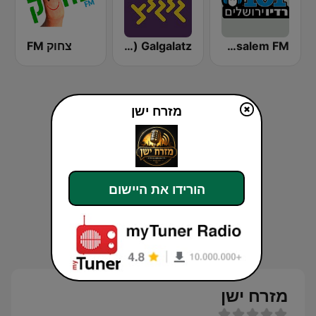
Jerusalem FM (רדיו ירושלים)
Galgalatz (גלגלצ רדיו)
צחוק FM
מזרח ישן
הורידו את היישום
מזרח ישן