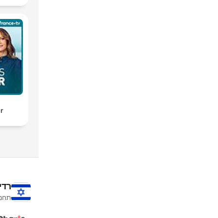
ir
רדי
תחנו