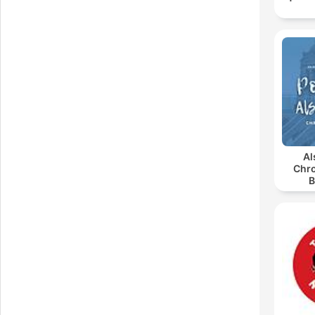
Al
Chro
B