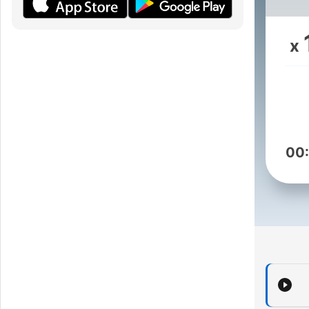
象
病
x
间
00