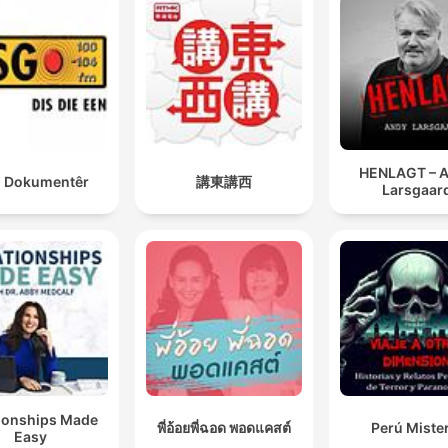
HENLAGT – 
 Dokumentêr
講東講西
Larsgaar
tionships Made
พี่อ้อยพี่ฉอด พอดแคสต์
Perú Miste
Easy