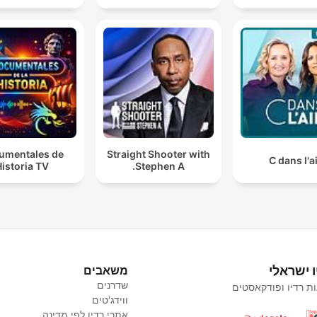
umentales de
Straight Shooter with
C dans l'a
istoria TV
Stephen A.
ו ישראלי
משאבים
שדרנים
ת רדיו ופודקאסטים
ווידג'טים
אתרי רדיו לפי מדינה