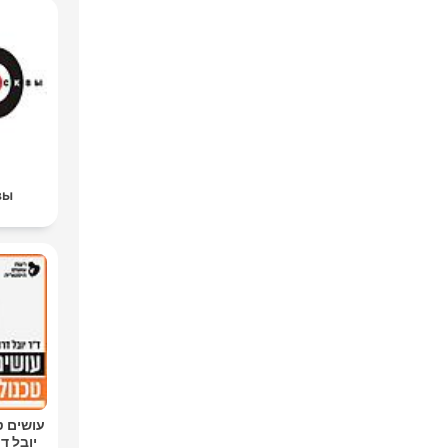
вы
עושים ט