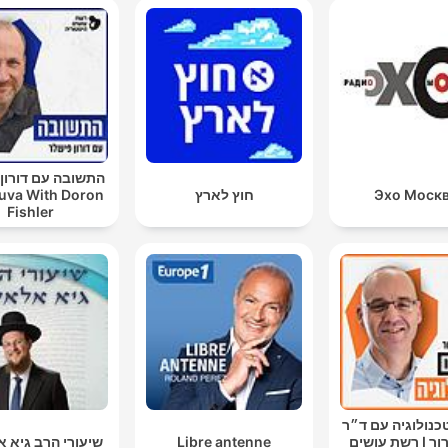
התשובה עם דורון
Эхо Моск
חוץ לארץ
uva With Doron
Fishler
כנולוגיה עם ד״ר
יובל דרור I רשת עושים
Libre antenne
שיעורי הרב גיא 