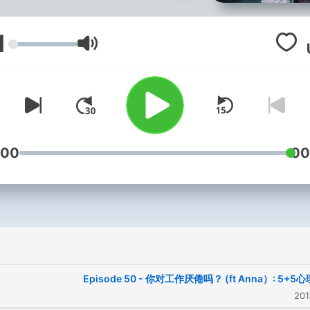
中那么复杂，只是他们的心“生
”了... 就让我们利用5分钟的时
1
来认识不同的病症，一起为他
עוצמת שמע
们加油打气吧！
:00
00
Episode 50 - 你对工作厌倦吗？ (ft Anna）: 5+5