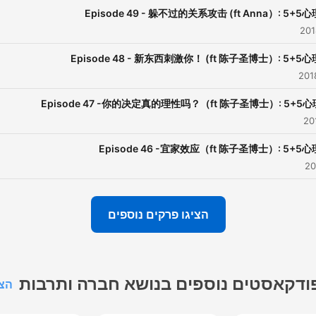
Episode 49 - 躲不过的关系攻击 (ft Anna）: 5+5
Episode 48 - 新东西刺激你！ (ft 陈子圣博士）: 5+5
Episode 47 -你的决定真的理性吗？（ft 陈子圣博士）: 5+5
Episode 46 -宜家效应（ft 陈子圣博士）: 5+5
הציגו פרקים נוספים
ודקאסטים נוספים בנושא חברה ותרבות
הצג