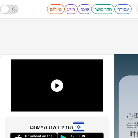
עבודה
חדר כושר
שינה
רוגע
טיולים
Audio+
|
“
生的
הורידו את היישום
时