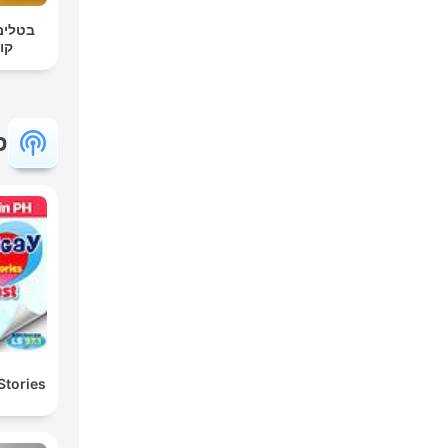
בטלים 
קור
פ
Stories