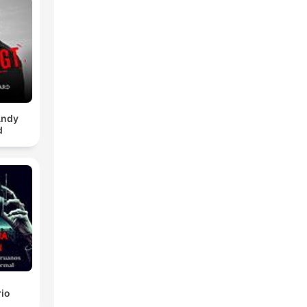
Andy
d
rio