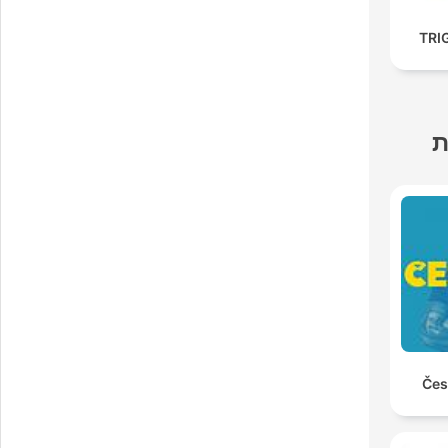
TRI
ת
Čes