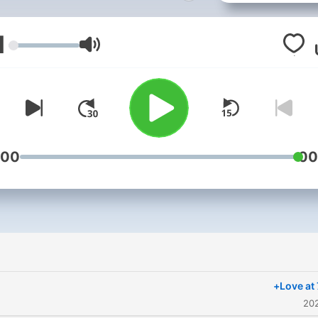
pirational - covering a range
of topics.
1
עוצמת שמע
:00
00
Love at 