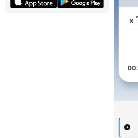
ins
x
00