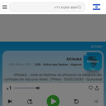
הסכתים
Afrikaká
RDP África - RTP
|
205 - Eritce dos Santos - Algarve
Afrikaká... onde as histórias de africanos na diáspora são
contadas em discurso direto. 3ªFeira - 5h25/13h30 - Quinzenal
1
x
עוצמת שמע