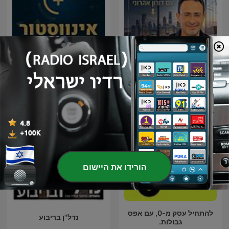
אסטרטגיות בנדל”ן עם דורון
אינווסטור 360 לייב
אהרוני
הורידו את היישום
להתחיל עסק מ-0, עם אפס
נדל"ן בריבוע
גבולות.