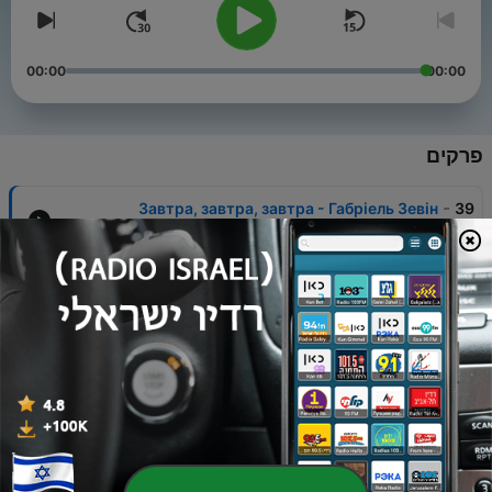
00:00
00:00
פרקים
-
Завтра, завтра, завтра - Габріель Зевін
39
26 אוג' 2025
-
Стівен Кінг - Full dark, no stars
38
17 אוג' 2025
-
«Цирцея» Медлін Міллер
37
13 אוג' 2024
-
Стюарт Тьортон «7 смертей Івлін Гардкасл»
36
22 יולי 2024
-
Кларіса Пінкола Естес - Жінки, що біжать з
35