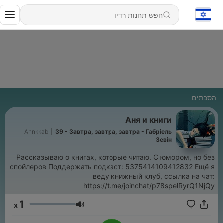
הסכתים
Аня и книги
Annkkab
|
39 - Завтра, завтра, завтра - Габріель
Зевін
Рассказываю о книгах, которые читаю. С юмором, но без
спойлеров Поддержать подкаст: 5375414109412832 Ещё я
веду книжный клуб, ссылка на чат:
https://t.me/joinchat/p78spelRyrQ1NjQy
1
x
עוצמת שמע