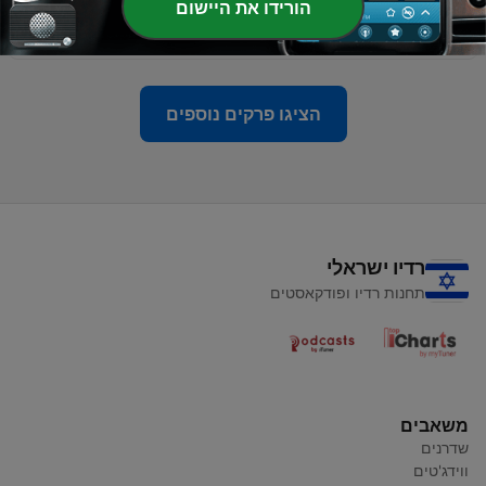
הורידו את היישום
вовками
08 יולי 2024
הציגו פרקים נוספים
רדיו ישראלי
תחנות רדיו ופודקאסטים
משאבים
שדרנים
ווידג'טים