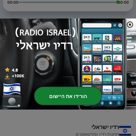
00:00
00:00
פרקים
-
Bridgepoint Consulting - Bob Smith
3
03 יוני 2018
-
20: Crossfit South Lamar - Dave Appell
2
29 מאי 2018
-
19: Kriser Natural Pet - Brad Kriser
1
12 יולי 2017
הורידו את היישום
רדיו ישראלי
תחנות רדיו ופודקאסטים