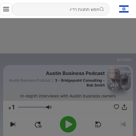
הסכתים
Austin Business Podcast
Austin Business Podcast
|
3 - Bridgepoint Consulting -
Bob Smith
In-depth interviews with Austin business owners
1
x
עוצמת שמע