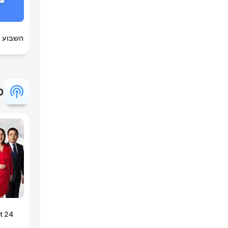
השבוע 
פ
24 Oras Podcast