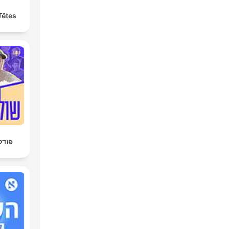
Têtes
פודק