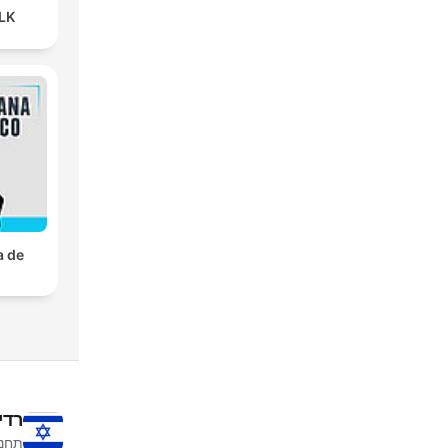
LK
a de
רדי
תחנו