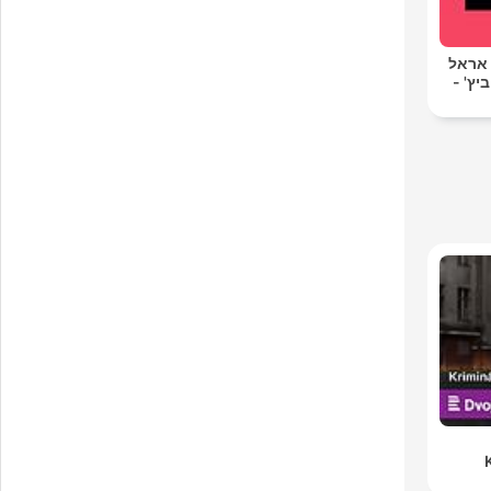
 אראל
יץ' -