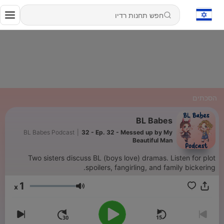
הסכתים
BL Babes
BL Babes Podcast
|
32 - Ep. 32 - Messed up by My
Beautiful Man
Two sisters discuss BL (boys love) dramas. Listen for plot
spoilers, fangirling, and family bickering.
1
x
עוצמת שמע