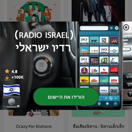
מחוץ לפריים | יוסי עזרא וניצן
De 7 em 7
פלד
הורידו את היישום
Crazy For Kishore
สื่อเสียงนิทาน : นิทานเด็กเล็ก