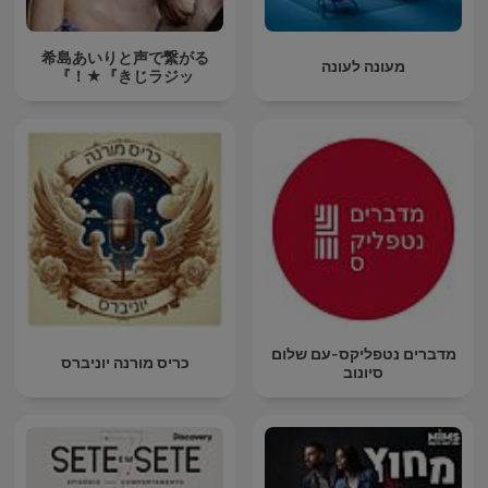
希島あいりと声で繋がる
מעונה לעונה
『きじラジッ★！』
מדברים נטפליקס-עם שלום
כריס מורנה יוניברס
סיונוב