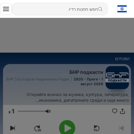
הסכתים
БНР подкасти
БНР | Българско Национално Радио
|
2835 - Преге - 1
август 2026
Открийте всичко за музика, култура, литература,
икономика, дигиталните среди и още много...
1
x
עוצמת שמע