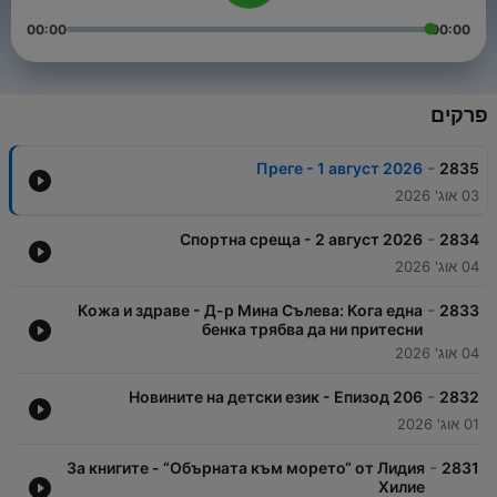
00:00
00:00
פרקים
-
Преге - 1 август 2026
2835
03 אוג' 2026
-
Спортна среща - 2 август 2026
2834
04 אוג' 2026
-
Кожа и здраве - Д-р Мина Сълева: Кога една
2833
бенка трябва да ни притесни
04 אוג' 2026
-
Новините на детски език - Епизод 206
2832
01 אוג' 2026
-
За книгите - “Обърната към морето“ от Лидия
2831
Хилие