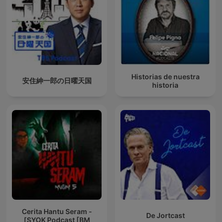
Historias de nuestra
安住紳一郎の日曜天国
historia
Cerita Hantu Seram -
De Jortcast
SYOK Podcast [BM]