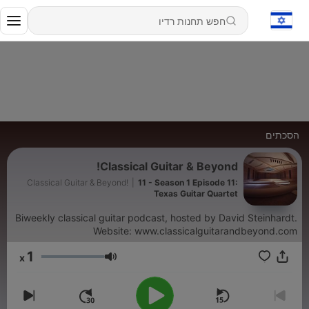
הסכתים
Classical Guitar & Beyond!
Classical Guitar & Beyond!
|
11 - Season 1 Episode 11:
Texas Guitar Quartet
Biweekly classical guitar podcast, hosted by David Steinhardt.
Website: www.classicalguitarandbeyond.com
1
x
עוצמת שמע