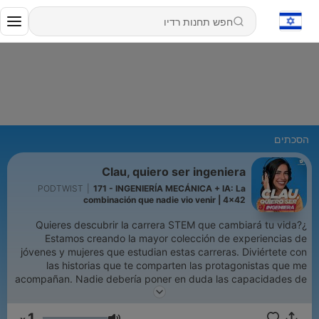
הסכתים
Clau, quiero ser ingeniera
PODTWIST
|
171 - INGENIERÍA MECÁNICA + IA: La
combinación que nadie vio venir | 4x42
¿Quieres descubrir la carrera STEM que cambiará tu vida?
Estamos creando la mayor colección de experiencias de
jóvenes y mujeres que estudian estas carreras. Diviértete con
las historias que te comparten las protagonistas que me
acompañan. Nadie debería poner en duda las capacidades de
las mujeres en las carreras técnicas y científicas. Si te
imaginas, como decimos “cacharreando” este programa te
1