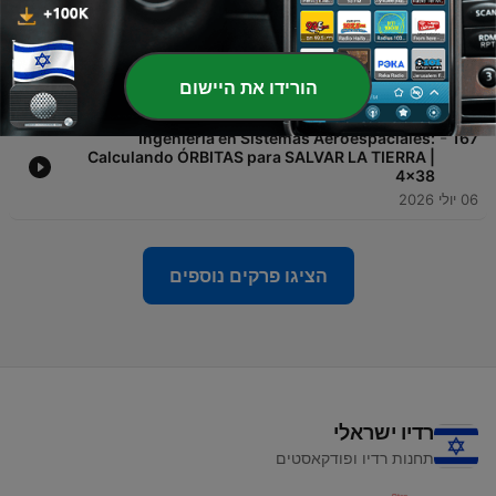
20 יולי 2026
-
INGENIERÍA DE PROCESOS QUÍMICOS: Cómo es
168
estudiar esta carrera en VENEZUELA | 4x39
הורידו את היישום
13 יולי 2026
-
Ingeniería en Sistemas Aeroespaciales:
167
Calculando ÓRBITAS para SALVAR LA TIERRA |
4x38
06 יולי 2026
הציגו פרקים נוספים
רדיו ישראלי
תחנות רדיו ופודקאסטים