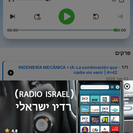
x
encantará. Hasta ahora. :)
עוצמת שמע
00:00
00:00
פרקים
-
INGENIERÍA MECÁNICA + IA: La combinación que
171
nadie vio venir | 4x42
03 אוג' 2026
-
INGENIERÍA EN SISTEMAS DE INFORMACIÓN: La
170
tecnología, BIEN utilizada, puede cambiar EL
MUNDO | 4x41
27 יולי 2026
-
MATEMÁTICAS + INGENIERÍA INFORMÁTICA: El
169
Doble Grado que te lleva a la INFORMACIÓN
CUÁNTICA | 4x40