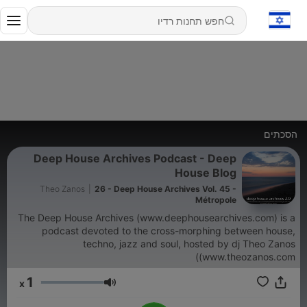
הסכתים
Deep House Archives Podcast - Deep
House Blog
Theo Zanos
|
26 - Deep House Archives Vol. 45 -
Métropole
The Deep House Archives (www.deephousearchives.com) is a
podcast devoted to the cross-morphing between house,
techno, jazz and soul, hosted by dj Theo Zanos
(www.theozanos.com)
1
x
עוצמת שמע