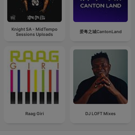
Knight SA - MidTempo
爱粤之城CantonLand
Sessions Uploads
Raag Giri
DJ LOFT Mixes