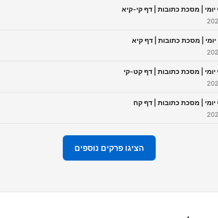
ow/6j7EQIjbzBf3JlF3KZlpRf?
יומי | מסכת כתובות | דף קי-קיא
si=A-odfXX-
ce=whatsapp&dl_branch=1
יומי | מסכת כתובות | דף קיא
ליצירת קשר בנושאי מדיה וכדו' 
edia.haretzion@gmail.com
לתרומות להפצת תורת הישיבה 
יומי | מסכת כתובות | דף קט-קי
n.asakimerp.com/Campaing/?
CampaingID=50251
יומי | מסכת כתובות | דף קח
הציגו פרקים נוספים