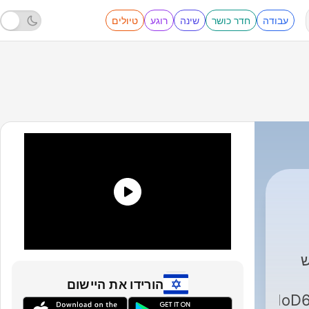
עבודה
חדר כושר
שינה
רוגע
טיולים
ש
הורידו את היישום
ve.google.com/drive/folders/156HKb1TRN