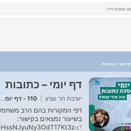
ף יומי – כתובות
דף יומי – כתובות
ישיבת הר עציון
|
110 - דף יומי | מסכת כתובות | דף קיב
דפי המקורות בהם הרב משתמ
בשיעור נמצאים בקישור:
oD6HssNJyuNy3OdT17Kt3zq?