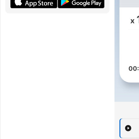
בוצת
x
של
00
ים
 יחד
il.facebook.com/YeshivatHa...
h