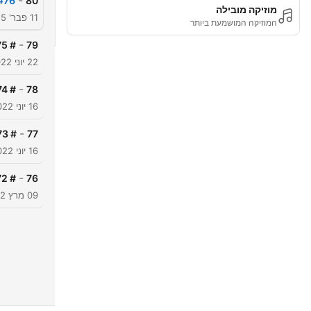
-
- The Bill of Rights
80
מוזיקה מובילה
11 פבר' 2025
המוזיקה המושמעת ביותר
-
# 75 – An American singer-songwriter
79
22 יוני 2022
-
# 74 - CICERO
78
16 יוני 2022
-
# 73 - PARKISONS
77
16 יוני 2022
-
# 72 - HINDUISM
76
09 מרץ 2022