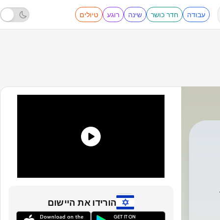
עבודה
חדר כושר
שינה
רוגע
טיולים
Uirapuru
הורידו את היישום