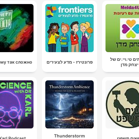
ienen una unidad destinada a este tipo de cuestiones y
ay un correo electrónico que es sectasdestructivas.es
donde se puede dirigir cualquiera que tenga sospecha
de un comportamiento sectario
00:50:32 · Se proporciona información oficial sobre cómo
contactar con la Policía Nacional ante posibles casos de sectas.
ם טי.ויי.ים של
פרונטירז - מדע לצעירים
му так сложно?
יצחק מדן
Thunderstorm
שים משפט
Karl Podcast