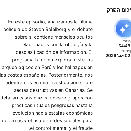
recibido las visitas de
כום הפרק
especialistas de la talla de
En este episodio, analizamos la última
Raymond Moody, Daniel
película de Steven Spielberg y el debate
Brinkley y Marilyn Roosner,
sobre si contiene mensajes ocultos
entre otros. Su director y
משך
relacionados con la ufología y la
54:48
presentador, Miguel Blanco,
פורסם
desclasificación de información. El
02 אוג' 2026
está considerado como una
programa también explora misterios
leyenda viva del mundo del
arqueológicos en Perú y los hallazgos en
sterio y ha visitado más de
las costas españolas. Posteriormente, nos
adentramos en una investigación sobre
40 países en todo el mundo
sectas destructivas en Canarias. Se
siguiendo enigmas por todo
detallan casos que van desde grupos con
el planeta
prácticas rituales peligrosas hasta la
evolución hacia estafas económicas
modernas y el uso de redes sociales para
el control mental y el fraude.