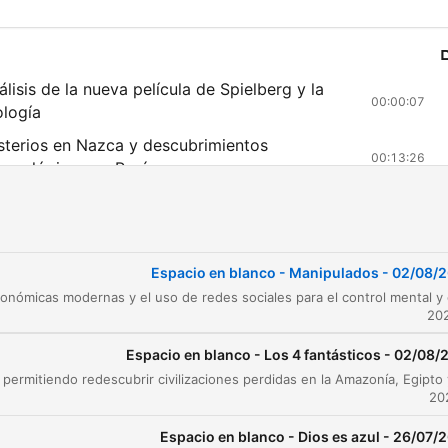
álisis de la nueva película de Spielberg y la
00:00:07
ología
sterios en Nazca y descubrimientos
00:13:26
queológicos en Perú
llazgos arqueológicos y misterios históricos
00:14:01
vestigación de sectas en Canarias
00:20:07
Espacio en blanco - Manipulados - 02/08/
 secta en Tenerife y el control de los adeptos
00:30:39
ntería y sucesos relacionados con rituales en
00:34:07
narias
Espacio en blanco - Los 4 fantásticos - 02/08/
sos históricos: Heide Ficaud, Lalo de Belcebú y
00:39:23
 Familia Internacional
Espacio en blanco - Dios es azul - 26/07/
 Secta del Cabrito en La Gomera
00:43:40