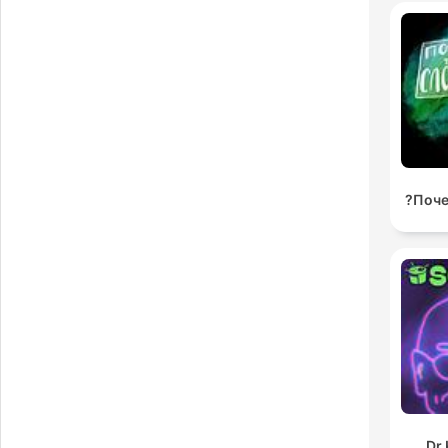
t
h
a 
Поче
Dr 