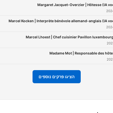
s un livre d’histoire mais un
Margaret Jacquet-Overzier | Hôtesse (IA vo
chapitre de leur histoire
onnelle. De la rigoureuse
Marcel Kocken | Interprète bénévole allemand-anglais (IA vo
sponsable des hôtesses au
jeune ket enthousiaste de
époque, les 6 épisodes vous
Marcel Lhoest | Chef cuisinier Pavillon luxembour
feront découvrir l’Expo 58 à
travers des récits
Madame Mot | Responsable des hôt
ssionnants et inédits. Cette
érie vous plongera au cœur
une aventure inoubliable qui
הציגו פרקים נוספים
marqué notre pays et celles
et ceux qui y ont participé.