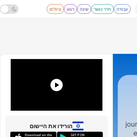
עבודה
חדר כושר
שינה
רוגע
טיולים
Atomium
|
jou
הורידו את היישום
e