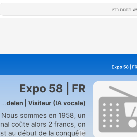
Expo 58 | F
Expo 58 | FR
7 - Francis Vandervondelen | Visiteur (IA vocale)
Nous sommes en 1958, un
rnal coûte alors 2 francs, on
st au début de la conquête