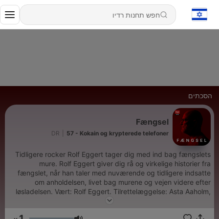
הסכתים
Fængsel
DR
|
57 - Kokain og krypterede telefoner
Tidligere rocker Rolf Eggert tager dig med ind bag fængslets
mure. Rolf Eggert giver dig rå og virkelige historier fra
fængslet, når han taler med nuværende og tidligere indsatte
om anholdelsen, livet bag murene og vejen videre efter
løsladelsen. Vært: Rolf Eggert. Tilrettelæggelse: Asta Aaholm,
Julie Lindhardt Høimark og Mikkel Brygger Mortensen.
Redaktør: Tue Blædel. Produceret for DR af Beam Audio
1