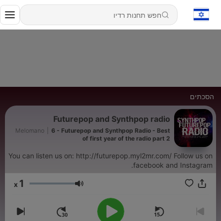
הסכתים
Futurepop and Synthpop radio
Melomano
|
6 - Futurepop and Synthpop Radio - Best
of first year of the radio part 2
You can listen us on: http://futurepop.myl2mr.com/ Follow us on
facebook and Instagram.
1
x
עוצמת שמע