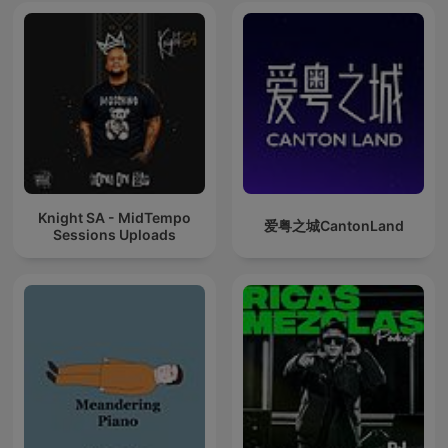
Knight SA - MidTempo
爱粤之城CantonLand
Sessions Uploads