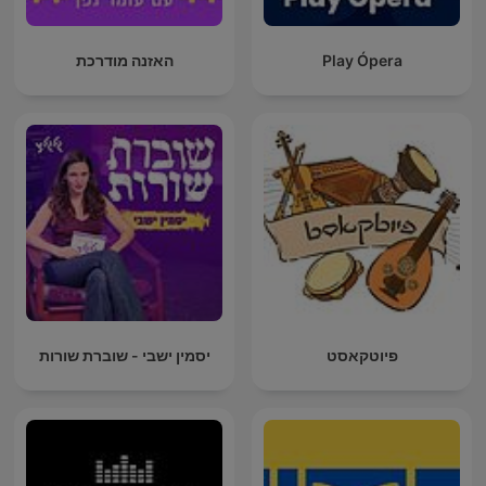
Play Ópera
האזנה מודרכת
פיוטקאסט
יסמין ישבי - שוברת שורות