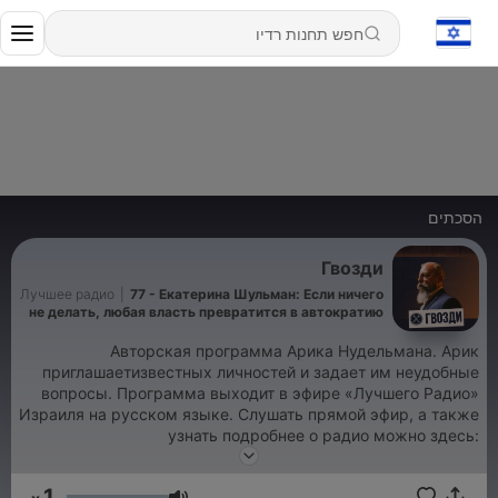
הסכתים
Гвозди
Лучшее радио
|
77 - Екатерина Шульман: Если ничего
не делать, любая власть превратится в автократию
Авторская программа Арика Нудельмана. Арик
приглашаетизвестных личностей и задает им неудобные
вопросы. Программа выходит в эфире «Лучшего Радио»
Израиля на русском языке. Слушать прямой эфир, а также
узнать подробнее о радио можно здесь:
https://radio1064.co.il/
1