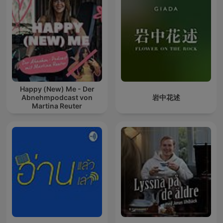
Happy (New) Me - Der
Abnehmpodcast von
岩中花述
Martina Reuter