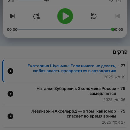
x
עוצמת שמע
00:00
00:00
פרקים
-
Екатерина Шульман: Если ничего не делать,
77
любая власть превратится в автократию
19 מאי 2025
-
Наталья Зубаревич: Экономика России
76
замедляется
06 מאי 2025
-
Левинзон и Аксельрод — о том, как юмор
75
спасает во время войны
27 אפר' 2025