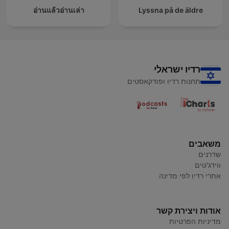
อ่านแล้วอ่านเล่า
Lyssna på de äldre
רדיו ישראלי
תחנות רדיו ופודקאסטים
משאבים
שדרנים
ווידג'טים
אתרי רדיו לפי מדינה
אודות ויצירת קשר
מדיניות הפרטיות